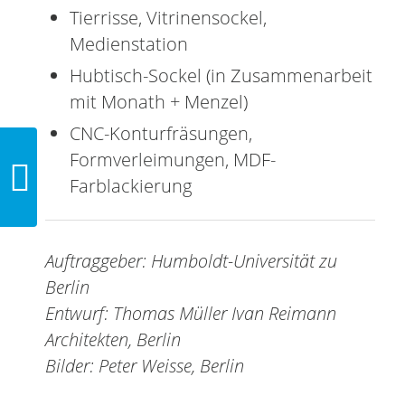
Tierrisse, Vitrinensockel,
Medienstation
Hubtisch-Sockel (in Zusammenarbeit
mit Monath + Menzel)
CNC-Konturfräsungen,
Formverleimungen, MDF-
Frei geformter Handlauf
Farblackierung
aus Eiche — Objekte &
Spezialteile
Auftraggeber: Humboldt-Universität zu
Berlin
Entwurf:
Thomas
Müller
Ivan
Reimann
Architekten
, Berlin
Bilder: Peter Weisse, Berlin